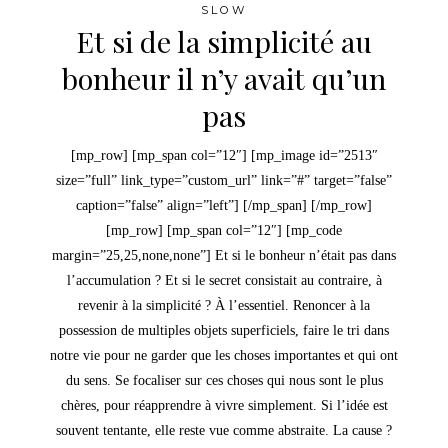
SLOW
Et si de la simplicité au
bonheur il n’y avait qu’un
pas
[mp_row] [mp_span col=”12″] [mp_image id=”2513″
size=”full” link_type=”custom_url” link=”#” target=”false”
caption=”false” align=”left”] [/mp_span] [/mp_row]
[mp_row] [mp_span col=”12″] [mp_code
margin=”25,25,none,none”] Et si le bonheur n’était pas dans
l’accumulation ? Et si le secret consistait au contraire, à
revenir à la simplicité ? À l’essentiel. Renoncer à la
possession de multiples objets superficiels, faire le tri dans
notre vie pour ne garder que les choses importantes et qui ont
du sens. Se focaliser sur ces choses qui nous sont le plus
chères, pour réapprendre à vivre simplement. Si l’idée est
souvent tentante, elle reste vue comme abstraite. La cause ?