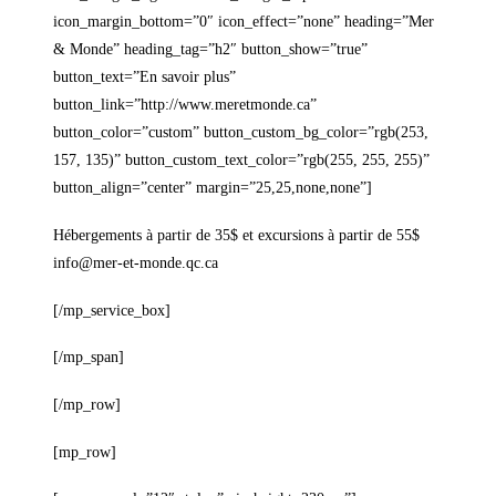
icon_margin_bottom=”0″ icon_effect=”none” heading=”Mer
& Monde” heading_tag=”h2″ button_show=”true”
button_text=”En savoir plus”
button_link=”http://www.meretmonde.ca”
button_color=”custom” button_custom_bg_color=”rgb(253,
157, 135)” button_custom_text_color=”rgb(255, 255, 255)”
button_align=”center” margin=”25,25,none,none”]
Hébergements à partir de 35$ et excursions à partir de 55$
info@mer-et-monde.qc.ca
[/mp_service_box]
[/mp_span]
[/mp_row]
[mp_row]