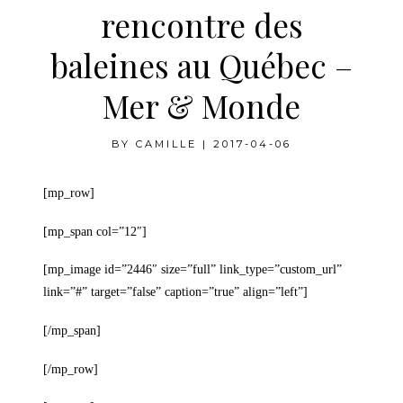
rencontre des
baleines au Québec –
Mer & Monde
BY
CAMILLE
|
2017-04-06
[mp_row]
[mp_span col=”12″]
[mp_image id=”2446″ size=”full” link_type=”custom_url”
link=”#” target=”false” caption=”true” align=”left”]
[/mp_span]
[/mp_row]