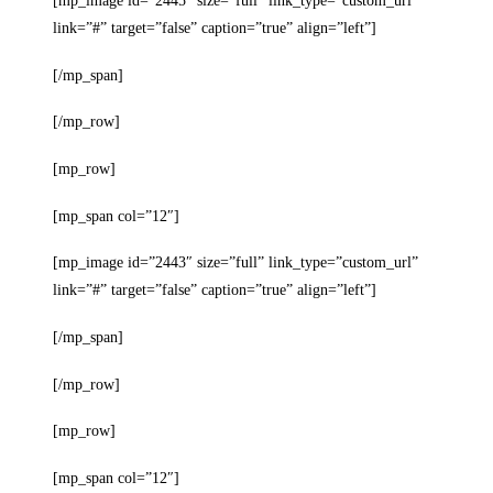
[mp_image id=”2445″ size=”full” link_type=”custom_url”
link=”#” target=”false” caption=”true” align=”left”]
[/mp_span]
[/mp_row]
[mp_row]
[mp_span col=”12″]
[mp_image id=”2443″ size=”full” link_type=”custom_url”
link=”#” target=”false” caption=”true” align=”left”]
[/mp_span]
[/mp_row]
[mp_row]
[mp_span col=”12″]