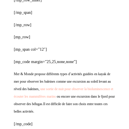
[/mp_row_inner]
[/mp_span]
[/mp_row]
[mp_row]
[mp_span col=”12″]
[mp_code margin=”25,25,none,none”]
Mer & Monde propose différents types d’activités guidées en kayak de
mer pour observer les baleines comme une excursion au soleil levant au
réveil des baleines,
une sortie de nuit pour observer la bioluminescence et
écouter les mammifères marins
ou encore une excursion dans le fjord pour
observer des bélugas.Il est difficile de faire son choix entre toutes ces
belles activités.
[/mp_code]