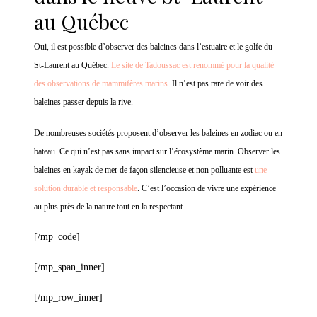
au Québec
Oui, il est possible d’observer des baleines dans l’estuaire et le golfe du
St-Laurent au Québec.
Le site de Tadoussac est renommé pour la qualité
des observations de mammifères marins
. Il n’est pas rare de voir des
baleines passer depuis la rive.
De nombreuses sociétés proposent d’observer les baleines en zodiac ou en
bateau. Ce qui n’est pas sans impact sur l’écosystème marin. Observer les
baleines en kayak de mer de façon silencieuse et non polluante est
une
solution durable et responsable
. C’est l’occasion de vivre une expérience
au plus près de la nature tout en la respectant.
[/mp_code]
[/mp_span_inner]
[/mp_row_inner]