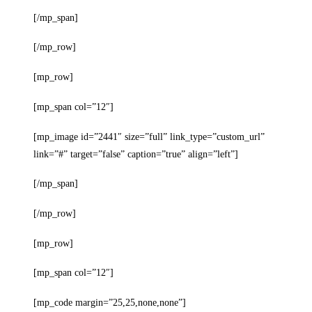
[/mp_span]
[/mp_row]
[mp_row]
[mp_span col=”12″]
[mp_image id=”2441″ size=”full” link_type=”custom_url”
link=”#” target=”false” caption=”true” align=”left”]
[/mp_span]
[/mp_row]
[mp_row]
[mp_span col=”12″]
[mp_code margin=”25,25,none,none”]