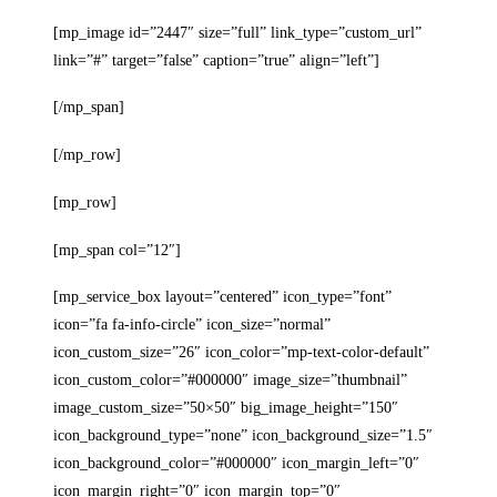
[mp_image id=”2447″ size=”full” link_type=”custom_url”
link=”#” target=”false” caption=”true” align=”left”]
[/mp_span]
[/mp_row]
[mp_row]
[mp_span col=”12″]
[mp_service_box layout=”centered” icon_type=”font”
icon=”fa fa-info-circle” icon_size=”normal”
icon_custom_size=”26″ icon_color=”mp-text-color-default”
icon_custom_color=”#000000″ image_size=”thumbnail”
image_custom_size=”50×50″ big_image_height=”150″
icon_background_type=”none” icon_background_size=”1.5″
icon_background_color=”#000000″ icon_margin_left=”0″
icon_margin_right=”0″ icon_margin_top=”0″