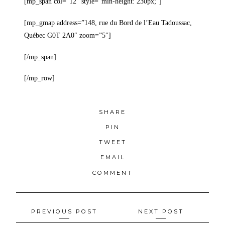
[mp_span col=”12″ style=”min-height: 230px;”]
[mp_gmap address=”148, rue du Bord de l’Eau Tadoussac,
Québec G0T 2A0″ zoom=”5″]
[/mp_span]
[/mp_row]
SHARE
PIN
TWEET
EMAIL
COMMENT
Navigation
PREVIOUS POST
NEXT POST