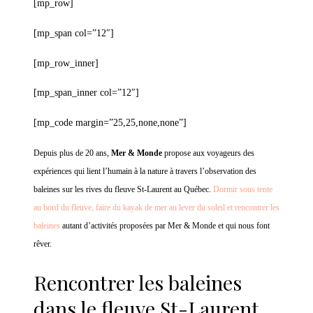
[mp_row]
[mp_span col=”12″]
[mp_row_inner]
[mp_span_inner col=”12″]
[mp_code margin=”25,25,none,none”]
Depuis plus de 20 ans,
Mer & Monde
propose aux voyageurs des
expériences qui lient l’humain à la nature à travers l’observation des
baleines sur les rives du fleuve St-Laurent au Québec.
Dormir sous tente
au bord du fleuve, faire du kayak de mer au lever du soleil et rencontrer les
baleines
autant d’activités proposées par Mer & Monde et qui nous font
rêver.
Rencontrer les baleines
dans le fleuve St-Laurent